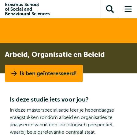
en naar
Erasmus School
en naar de
Direct naar
of Social and
de
Toon
Op
zoekfunctie
subnavigatie
Behavioural Sciences
inhoud
zoekveld
me
gaan
gaan
Arbeid, Organisatie en Beleid
Ik ben geïnteresseerd!
Is deze studie iets voor jou?
In deze masterspecialisatie leer je hedendaagse
vraagstukken rondom arbeid en organisaties te
analyseren vanuit een sociologisch perspectief,
waarbij beleidsrelevantie centraal staat.