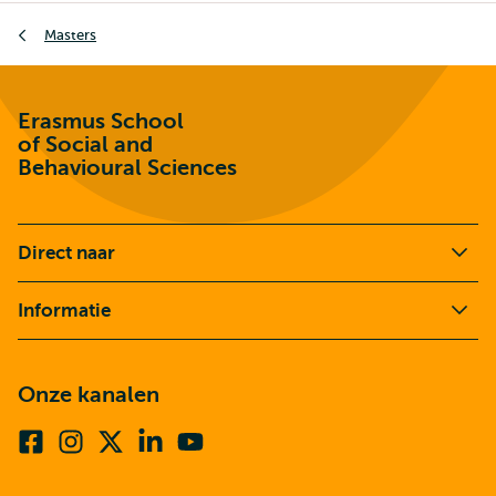
Kruimelpad
Masters
Erasmus School
of Social and
Behavioural Sciences
Direct naar
Informatie
Onze kanalen
Facebook
Instagram
X
Linkedin
Youtube
(voorheen
twitter)