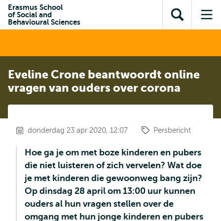
en naar
Erasmus School
en naar de
Direct naar
of Social and
de
Toon
Op
zoekfunctie
subnavigatie
Behavioural Sciences
inhoud
zoekveld
me
gaan
gaan
Eveline Crone beantwoordt online
vragen van ouders over corona
donderdag 23 apr 2020, 12:07
Persbericht
Hoe ga je om met boze kinderen en pubers
die niet luisteren of zich vervelen? Wat doe
je met kinderen die gewoonweg bang zijn?
Op dinsdag 28 april om 13:00 uur kunnen
ouders al hun vragen stellen over de
omgang met hun jonge kinderen en pubers