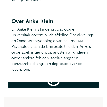
Over Anke Klein
Dr. Anke Klein is kinderpsycholoog en
universitair docent bij de afdeling Ontwikkelings-
en Onderwijspsychologie van het Instituut
Psychologie aan de Universiteit Leiden. Anke's
onderzoek is gericht op angsten bij kinderen
onder andere fobieën, sociale angst en
eenzaamheid, angst en depressie over de
levensloop.
Hoe
help
je
Hoe help je kinderen de coronatijd door?
kinderen
de
coronatijd
door?