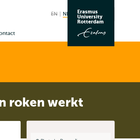
Erasmus
EN
English not available
NL
Nederlands huidige taal
Zoeken
University
Wissel
Rotterdam
naar
ontact
taal
nu
us
en roken werkt
Listen