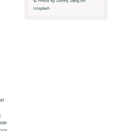
Photo by Donny Jiang on
Unsplash
at
,
nde
oor