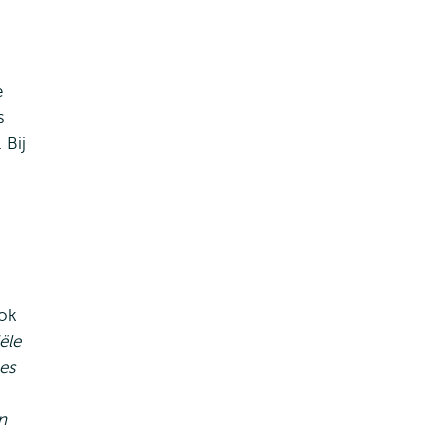
e
s
 Bij
ook
ële
es
n