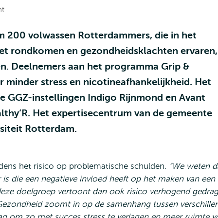
ht
m 200 volwassen Rotterdammers, die in het
met rondkomen en gezondheidsklachten ervaren,
ien. Deelnemers aan het programma Grip &
minder stress en nicotineafhankelijkheid. Het
e GGZ-instellingen Indigo Rijnmond en Avant
lthy‘R. Het expertisecentrum van de gemeente
iteit Rotterdam.
ens het risico op problematische schulden.
“We weten d
 is die een negatieve invloed heeft op het maken van een
deze doelgroep vertoont dan ook risico verhogend gedrag
Gezondheid zoomt in op de samenhang tussen verschille
rag om zo met succes stress te verlagen en meer ruimte v