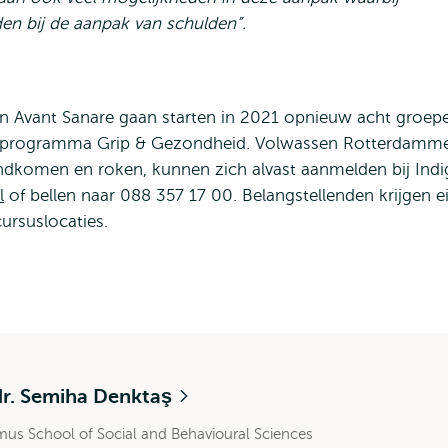
en bij de aanpak van schulden”.
n Avant Sanare gaan starten in 2021 opnieuw acht groep
t programma Grip & Gezondheid. Volwassen Rotterdamm
ondkomen en roken, kunnen zich alvast aanmelden bij Ind
l
of bellen naar 088 357 17 00. Belangstellenden krijgen e
cursuslocaties.
dr. Semiha Denktaş
mus School of Social and Behavioural Sciences