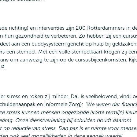
de richting) en interventies zijn 200 Rotterdammers in d
 hun gezondheid te verbeteren. Zo hebben zij een cursu
eel aan een buddysysteem gericht op hulp bij geldzaken.
 een stempel. Met een volle stempelkaart kregen zij een
ans om aanwezig te zijn op de cursusbijeenkomsten. Kijk
l
Opent
.
extern
 stress en roken zij minder. Dat is veelbelovend, vindt 
Schuldenaanpak en Informele Zorg):
“We weten dat financi
eze stress kunnen mensen ongezonde (korte termijn) keuz
drag. Onze dienstverlening bij schulden houdt daarom
ht op reductie van stress. Dan pas is er ruimte voor mense
dan ook veel mogelijkheden in deze aanpak waarbij