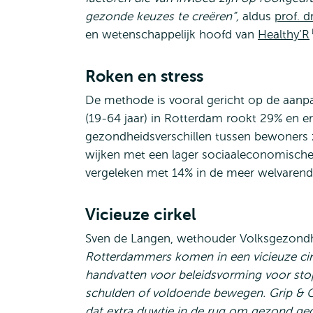
gezonde keuzes te creëren”,
aldus
prof. 
en wetenschappelijk hoofd van
Healthy’R
Roken en stress
De methode is vooral gericht op de aanp
(19-64 jaar) in Rotterdam rookt 29% en 
gezondheidsverschillen tussen bewoners z
wijken met een lager sociaaleconomische
vergeleken met 14% in de meer welvarend
Vicieuze cirkel
Sven de Langen, wethouder Volksgezondh
Rotterdammers komen in een vicieuze cirk
handvatten voor beleidsvorming voor st
schulden of voldoende bewegen. Grip & G
dat extra duwtje in de rug om gezond ged