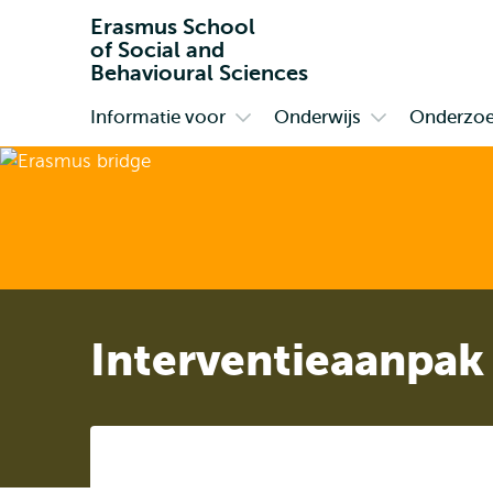
Erasmus School
of Social and
Behavioural Sciences
Informatie voor
Onderwijs
Onderzo
Primair
Open
Open
submenu
submenu
Informatie
Onderwijs
voor
Interventieaanpak 