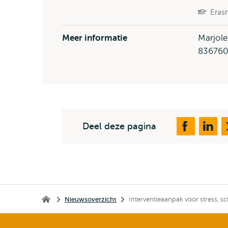
Eras
Meer informatie
Marjole
836760
Deel deze pagina
Kruimelpad
Nieuwsoverzicht
Interventieaanpak voor stress, s
Erasmus School of Social and Behavioural Sciences