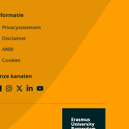
nformatie
Privacystatement
Disclaimer
ANBI
Cookies
nze kanalen
Facebook
Instagram
X
Linkedin
Youtube
(voorheen
twitter)
Erasmus
University
Rotterdam