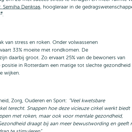
dr. Semiha Denktaş
, hoogleraar in de gedragswetenschapp
Opent
.
extern
ak van stress en roken. Onder volwassenen
ervaart 33% moeite met rondkomen. De
ijn daarbij groot. Zo ervaart 25% van de bewoners van
 positie in Rotterdam een matige tot slechte gezondheid
e wijken.
eid, Zorg, Ouderen en Sport:
“Veel kwetsbare
el terecht. Snappen hoe deze vicieuze cirkel werkt biedt
oppen met roken, maar ook voor mentale gezondheid,
ezondheid draagt bij aan meer bewustwording en geeft 
rag te stimuleren”.