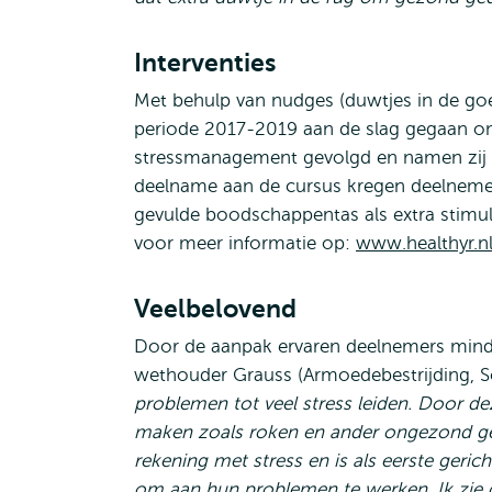
Interventies
Met behulp van nudges (duwtjes in de goe
periode 2017-2019 aan de slag gegaan om
stressmanagement gevolgd en namen zij d
deelname aan de cursus kregen deelnemers
gevulde boodschappentas als extra stimul
voor meer informatie op:
www.healthyr.n
Veelbelovend
Door de aanpak ervaren deelnemers minder
wethouder Grauss (Armoedebestrijding, 
problemen tot veel stress leiden. Door d
maken zoals roken en ander ongezond ge
rekening met stress en is als eerste geric
om aan hun problemen te werken. Ik zie 