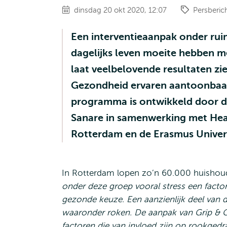
dinsdag 20 okt 2020, 12:07
Persberic
Een interventieaanpak onder rui
dagelijks leven moeite hebben 
laat veelbelovende resultaten z
Gezondheid ervaren aantoonbaar 
programma is ontwikkeld door d
Sanare in samenwerking met Hea
Rotterdam en de Erasmus Univers
In Rotterdam lopen zo’n 60.000 huishoud
onder deze groep vooral stress een factor
gezonde keuze. Een aanzienlijk deel van 
waaronder roken. De aanpak van Grip & 
factoren die van invloed zijn op rookged