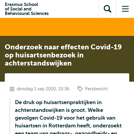
en naar
Erasmus School
en naar de
Direct naar
of Social and
de
Toon
Op
zoekfunctie
subnavigatie
Behavioural Sciences
inhoud
zoekveld
me
gaan
gaan
Onderzoek naar effecten Covid-19
op huisartsenbezoek in
achterstandswijken
dinsdag 1 sep 2020, 10:36
Persbericht
De druk op huisartsenpraktijken in
achterstandswijken is groot. Welke
gevolgen Covid-19 voor het gebruik van
huisartsen in Rotterdam heeft, onderzoekt
een team van gedrags-, gezondheids- en