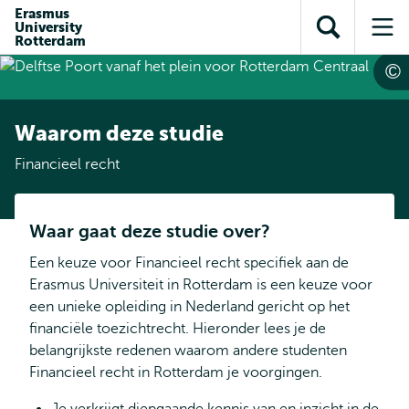
en naar
Erasmus
en naar de
Direct naar
University
de
Toon
Op
zoekfunctie
subnavigatie
Rotterdam
inhoud
zoekveld
me
gaan
gaan
Waarom deze studie
Financieel recht
Waar gaat deze studie over?
Een keuze voor Financieel recht specifiek aan de
Erasmus Universiteit in Rotterdam is een keuze voor
een unieke opleiding in Nederland gericht op het
financiële toezichtrecht. Hieronder lees je de
belangrijkste redenen waarom andere studenten
Financieel recht in Rotterdam je voorgingen.