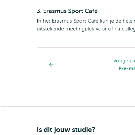
3. Erasmus Sport Café
In het
Erasmus Sport Café
kun je de hele 
uitstekende meetingplek voor of na colleg
Opleiding
vorige p
pagina
Pre-ma
navigatie
Is dit jouw studie?