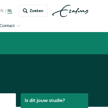
EN
English
NL
Nederlands huidige taal
Zoeken
issel
aar
Contact
n
Open
aal
menu
submenu
pus
Contact
Listen
Is dit jouw studie?