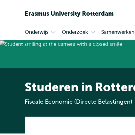
Erasmus
University
Rotterdam
Onderwijs
Onderzoek
Samenwerken
Primair
Open
Open
submenu
submenu
Onderwijs
Onderzoek
Studeren in Rotte
Fiscale Economie (Directe Belastingen)