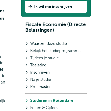
Ik wil me inschrijven
er
en
Fiscale Economie (Directe
Subnavigatie
Belastingen)
Waarom deze studie
Bekijk het studieprogramma
m
Tijdens je studie
de
Toelating
es
Inschrijven
 de
Na je studie
aan
Pre-master
Studeren in Rotterdam
ijk
Feiten & Cijfers