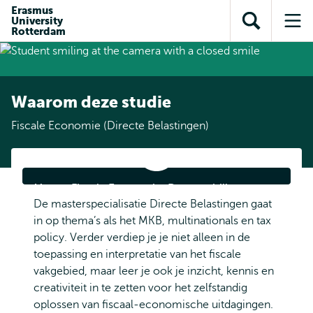
en naar
Erasmus
en naar de
Direct naar
University
de
Toon
Op
zoekfunctie
subnavigatie
Rotterdam
inhoud
zoekveld
me
gaan
gaan
Waarom deze studie
Fiscale Economie (Directe Belastingen)
Master
Fiscale
Economie:
Master Fiscale Economie: De verschillen tussen
De
verschillen
De masterspecialisatie Directe Belastingen gaat
Indirecte en Directe Belastingen
tussen
in op thema’s als het MKB, multinationals en tax
Indirecte
en
policy. Verder verdiep je je niet alleen in de
Directe
toepassing en interpretatie van het fiscale
Belastingen
vakgebied, maar leer je ook je inzicht, kennis en
creativiteit in te zetten voor het zelfstandig
oplossen van fiscaal-economische uitdagingen.