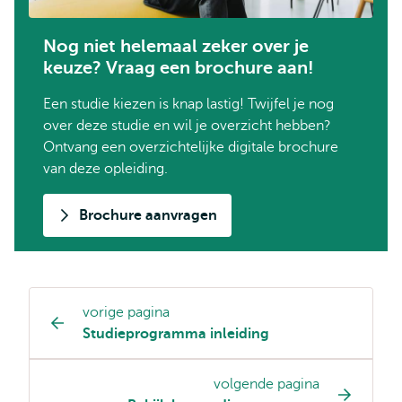
Nog niet helemaal zeker over je
keuze? Vraag een brochure aan!
Een studie kiezen is knap lastig! Twijfel je nog
over deze studie en wil je overzicht hebben?
Ontvang een overzichtelijke digitale brochure
van deze opleiding.
Brochure aanvragen
vorige pagina
Opleiding
Studieprogramma inleiding
pagina
navigatie
volgende pagina