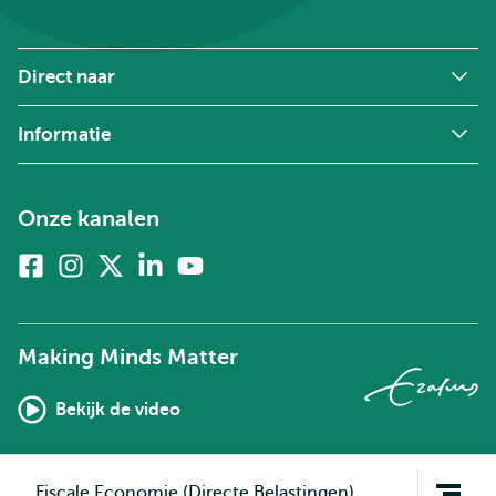
Direct naar
Informatie
Onze kanalen
Facebook
Instagram
X
Linkedin
Youtube
(voorheen
twitter)
Making Minds Matter
Bekijk de video
Open
Fiscale Economie (Directe Belastingen)