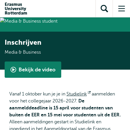
en naar
Erasmus
en naar de
Direct naar
University
de
Toon
Op
zoekfunctie
subnavigatie
Rotterdam
inhoud
zoekveld
me
gaan
gaan
Inschrijven
Media & Business
Bekijk de video
Media
&
Business
Vanaf 1 oktober kun je je in
Studielink
Opent
aanmelden
by
voor het collegejaar 2026-2027.
De
extern
Ioana
aanmelddeadline is 15 april voor studenten van
buiten de EER en 15 mei voor studenten uit de EER.
Alleen aanmeldingen gestart in Studielink en
ingediend in het Aanmeldportaal van de Erasmus