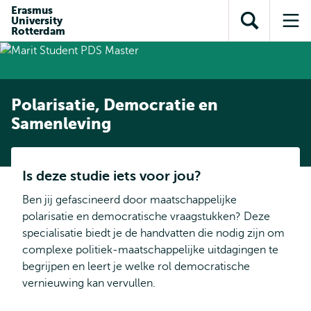
en naar
Erasmus
en naar de
Direct naar
University
de
Toon
Op
zoekfunctie
subnavigatie
Rotterdam
inhoud
zoekveld
me
gaan
gaan
Polarisatie, Democratie en
Samenleving
Is deze studie iets voor jou?
Ben jij gefascineerd door maatschappelijke
polarisatie en democratische vraagstukken? Deze
specialisatie biedt je de handvatten die nodig zijn om
complexe politiek-maatschappelijke uitdagingen te
begrijpen en leert je welke rol democratische
vernieuwing kan vervullen.