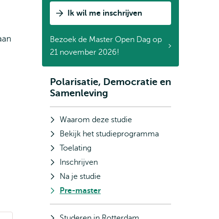
Ik wil me inschrijven
aan
Bezoek de Master Open Dag op
21 november 2026!
Polarisatie, Democratie en
Subnavigatie
Samenleving
Waarom deze studie
Bekijk het studieprogramma
Toelating
Inschrijven
Na je studie
Pre-master
Studeren in Rotterdam