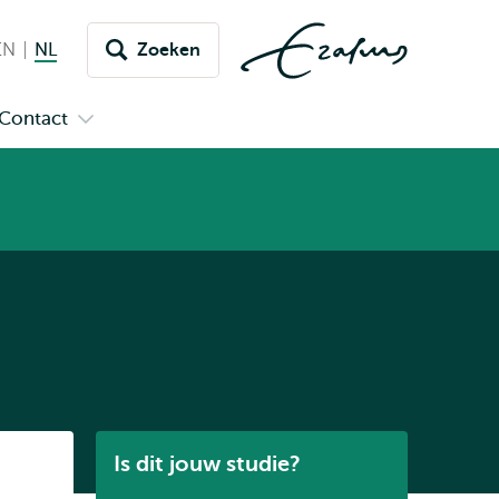
EN
English
NL
Nederlands huidige taal
Zoeken
issel
aar
Contact
n
Open
aal
menu
submenu
pus
Contact
Listen
Is dit jouw studie?