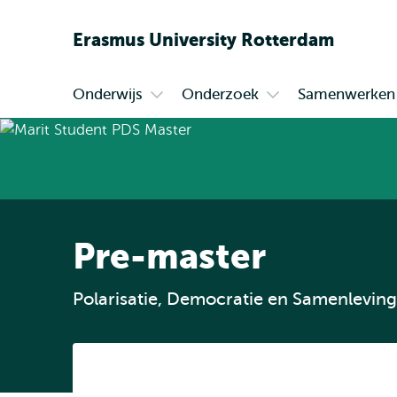
Erasmus
University
Rotterdam
Onderwijs
Onderzoek
Samenwerken
Primair
Open
Open
submenu
submenu
Onderwijs
Onderzoek
Pre-master
Polarisatie, Democratie en Samenleving