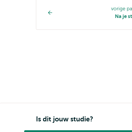
Opleiding
vorige p
pagina
Na je s
navigatie
Is dit jouw studie?