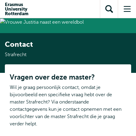
en naar
Erasmus
en naar de
Direct naar
University
de
Toon
Op
zoekfunctie
subnavigatie
Rotterdam
inhoud
zoekveld
me
gaan
gaan
Contact
Strafrecht
Vragen over deze master?
Wil je graag persoonlijk contact, omdat je
bijvoorbeeld een specifieke vraag hebt over de
master Strafrecht? Via onderstaande
contactgegevens kun je contact opnemen met een
voorlichter van de master Strafrecht die je graag
verder helpt.