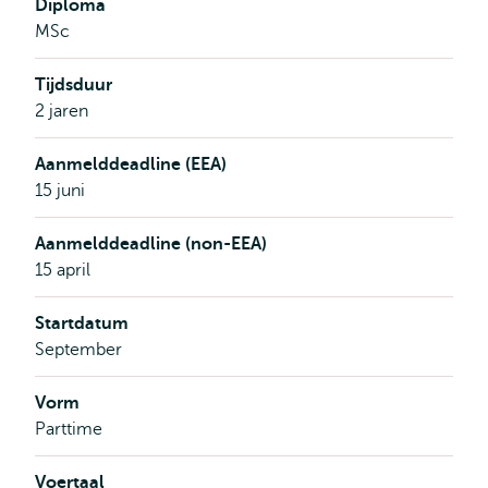
Diploma
Management
MSc
is
all
Tijdsduur
about!
2 jaren
Aanmelddeadline (EEA)
15 juni
Aanmelddeadline (non-EEA)
15 april
Startdatum
September
Vorm
Parttime
Voertaal