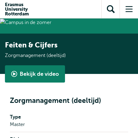
en naar
Erasmus
en naar de
Direct naar
University
de
Toon
Op
zoekfunctie
subnavigatie
Rotterdam
inhoud
zoekveld
me
gaan
gaan
Feiten & Cijfers
Zorgmanagement (deeltijd)
Bekijk de video
Find
out
what
Zorgmanagement (deeltijd)
the
Master's
Type
in
Master
Health
Care