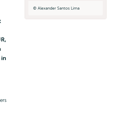
Alexander Santos Lima
t
UR,
n
 in
ers