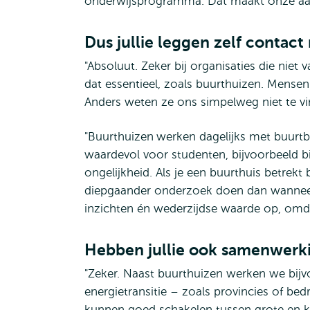
onderwijsprogramma. Dat maakt onze aanp
Dus jullie leggen zelf contact
"Absoluut. Zeker bij organisaties die nie
dat essentieel, zoals buurthuizen. Mense
Anders weten ze ons simpelweg niet te vi
"Buurthuizen
werken dagelijks met buurtb
waardevol voor studenten, bijvoorbeeld b
ongelijkheid. Als je een buurthuis betrek
diepgaander onderzoek doen dan wanneer 
inzichten én wederzijdse waarde op, omd
Hebben jullie ook samenwerki
"Zeker. Naast buurthuizen werken we bijvo
energietransitie – zoals provincies of bed
kunnen goed schakelen tussen grote en k