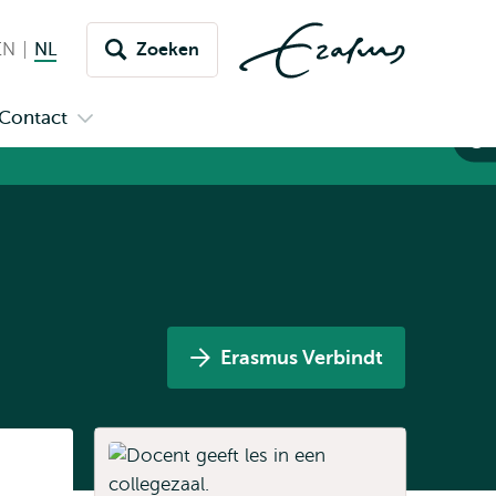
EN
English
NL
Nederlands huidige taal
Zoeken
issel
aar
Contact
n
Open
aal
menu
submenu
pus
Contact
Erasmus Verbindt
Listen