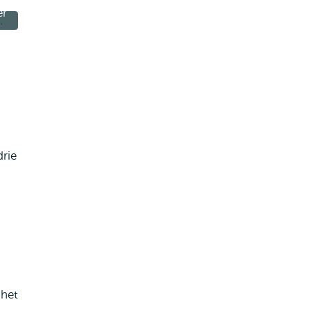
er
rie
 het