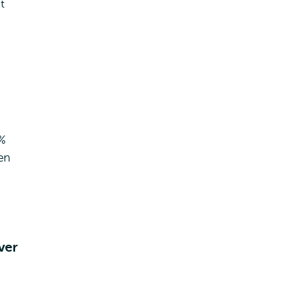
t
%
en
ver