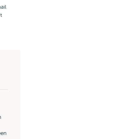
ail
t
n
een