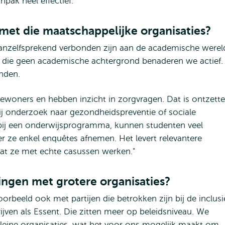
ak heel effectief."
 met die maatschappelijke organisaties?
t vanzelfsprekend verbonden zijn aan de academische wereld
n die geen academische achtergrond benaderen we actief.
nden.
ewoners en hebben inzicht in zorgvragen. Dat is ontzett
ij onderzoek naar gezondheidspreventie of sociale
t bij een onderwijsprogramma, kunnen studenten veel
ze enkel enquêtes afnemen. Het levert relevantere
at ze met echte casussen werken."
ngen met grotere organisaties?
orbeeld ook met partijen die betrokken zijn bij de inclusi
rijven als Essent. Die zitten meer op beleidsniveau. We
leine organisaties, wat het voor ons mogelijk maakt om