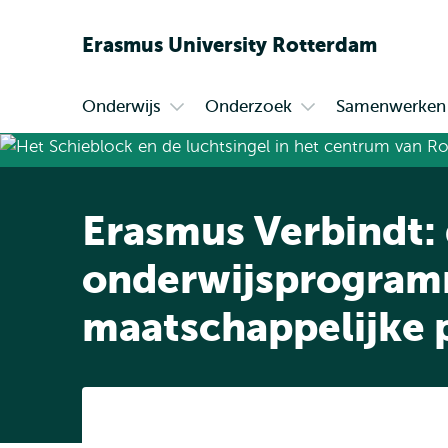
Erasmus
University
Rotterdam
Onderwijs
Onderzoek
Samenwerken
Primair
Open
Open
submenu
submenu
Onderwijs
Onderzoek
Erasmus Verbindt:
onderwijsprogramm
maatschappelijke 