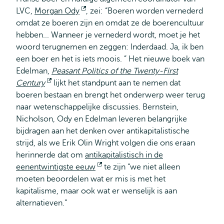
LVC,
Morgan Ody
Opent
, zei: “Boeren worden vernederd
omdat ze boeren zijn en omdat ze de boerencultuur
extern
hebben... Wanneer je vernederd wordt, moet je het
woord terugnemen en zeggen: Inderdaad. Ja, ik ben
een boer en het is iets moois. ” Het nieuwe boek van
Edelman,
Peasant Politics of the Twenty-First
Century
Opent
lijkt het standpunt aan te nemen dat
boeren bestaan en brengt het onderwerp weer terug
extern
naar wetenschappelijke discussies. Bernstein,
Nicholson, Ody en Edelman leveren belangrijke
bijdragen aan het denken over antikapitalistische
strijd, als we Erik Olin Wright volgen die ons eraan
herinnerde dat om
antikapitalistisch in de
eenentwintigste eeuw
Opent
te zijn “we niet alleen
moeten beoordelen wat er mis is met het
extern
kapitalisme, maar ook wat er wenselijk is aan
alternatieven.”