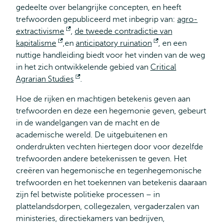
gedeelte over belangrijke concepten, en heeft
trefwoorden gepubliceerd met inbegrip van:
agro-
extractivisme
Opent
,
de tweede contradictie van
kapitalisme
Opent
,en
extern
anticipatory ruination
Opent
, en een
nuttige handleiding biedt voor het vinden van de weg
extern
extern
in het zich ontwikkelende gebied van
Critical
Agrarian Studies
Opent
.
extern
Hoe de rijken en machtigen betekenis geven aan
trefwoorden en deze een hegemonie geven, gebeurt
in de wandelgangen van de macht en de
academische wereld. De uitgebuitenen en
onderdrukten vechten hiertegen door voor dezelfde
trefwoorden andere betekenissen te geven. Het
creëren van hegemonische en tegenhegemonische
trefwoorden en het toekennen van betekenis daaraan
zijn fel betwiste politieke processen – in
plattelandsdorpen, collegezalen, vergaderzalen van
ministeries, directiekamers van bedrijven,