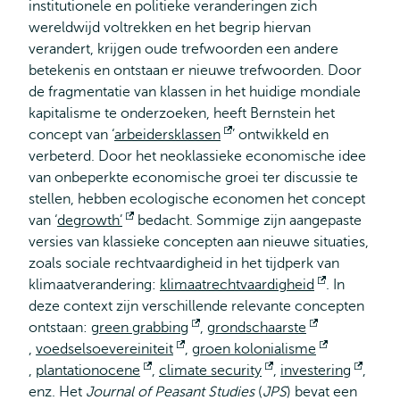
institutionele en politieke veranderingen zich
wereldwijd voltrekken en het begrip hiervan
verandert, krijgen oude trefwoorden een andere
betekenis en ontstaan er nieuwe trefwoorden. Door
de fragmentatie van klassen in het huidige mondiale
kapitalisme te onderzoeken, heeft Bernstein het
concept van ‘
arbeidersklassen
Opent
’ ontwikkeld en
verbeterd. Door het neoklassieke economische idee
extern
van onbeperkte economische groei ter discussie te
stellen, hebben ecologische economen het concept
van ‘
degrowth’
Opent
bedacht. Sommige zijn aangepaste
versies van klassieke concepten aan nieuwe situaties,
extern
zoals sociale rechtvaardigheid in het tijdperk van
klimaatverandering:
klimaatrechtvaardigheid
Opent
. In
deze context zijn verschillende relevante concepten
extern
ontstaan:
green grabbing
Opent
,
grondschaarste
Opent
,
voedselsoevereiniteit
Opent
,
groen kolonialisme
extern
extern
Opent
,
plantationocene
Opent
,
climate security
extern
Opent
,
investering
Open
,
extern
enz. Het
Journal of Peasant Studies
extern
(
JPS
extern
) bevat een
exter