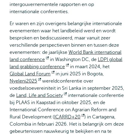
intergouvernementele rapporten en op
internationale conferenties.
Er waren en zijn overigens belangrijke internationale
evenementen waar het landbeleid werd en wordt
besproken en bediscussieerd, maar vanuit zeer
verschillende perspectieven binnen en tussen deze
evenementen: de jaarlijkse
World Bank international
land conference
Opent
in Washington DC, de
LDPI global
land grabbing conference
extern
Opent
in maart 2024, het
Global Land Forum
Opent
in juni 2025 in Bogota,
extern
Nyeleni2025
Opent
wereldconferentie over
extern
voedselsoevereiniteit in Sri Lanka in september 2025,
extern
de
Land, Life and Society
Opent
internationale conferentie
bij PLAAS in Kaapstad in oktober 2025, en de
extern
International Conference on Agrarian Reform and
Rural Development (
ICARRD+20
Opent
) in Cartagena,
Colombia in februari 2026. Het is belangrijk om deze
extern
gebeurtenissen nauwkeurig te bekijken en na te