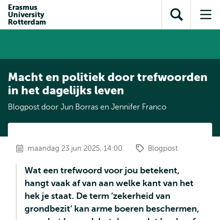
en naar
Erasmus
en naar de
Direct naar
University
de
Toon
Op
zoekfunctie
subnavigatie
Rotterdam
inhoud
zoekveld
me
gaan
gaan
Macht en politiek door trefwoorden
in het dagelijks leven
Blogpost door Jun Borras en Jennifer Franco
maandag 23 jun 2025, 14:00
Blogpost
Wat een trefwoord voor jou betekent,
hangt vaak af van aan welke kant van het
hek je staat. De term ‘zekerheid van
grondbezit’ kan arme boeren beschermen,