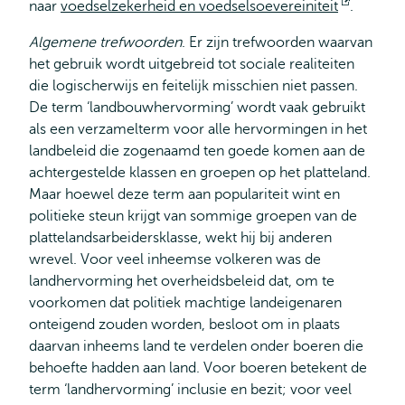
naar
voedselzekerheid en voedselsoevereiniteit
Opent
.
extern
Algemene trefwoorden
. Er zijn trefwoorden waarvan
het gebruik wordt uitgebreid tot sociale realiteiten
die logischerwijs en feitelijk misschien niet passen.
De term ‘landbouwhervorming’ wordt vaak gebruikt
als een verzamelterm voor alle hervormingen in het
landbeleid die zogenaamd ten goede komen aan de
achtergestelde klassen en groepen op het platteland.
Maar hoewel deze term aan populariteit wint en
politieke steun krijgt van sommige groepen van de
plattelandsarbeidersklasse, wekt hij bij anderen
wrevel. Voor veel inheemse volkeren was de
landhervorming het overheidsbeleid dat, om te
voorkomen dat politiek machtige landeigenaren
onteigend zouden worden, besloot om in plaats
daarvan inheems land te verdelen onder boeren die
behoefte hadden aan land. Voor boeren betekent de
term ‘landhervorming’ inclusie en bezit; voor veel