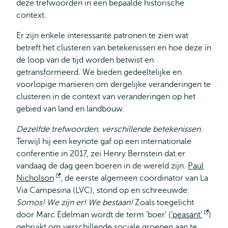
deze trefwoorden in een bepaalde historische
context.
Er zijn enkele interessante patronen te zien wat
betreft het clusteren van betekenissen en hoe deze in
de loop van de tijd worden betwist en
getransformeerd. We bieden gedeeltelijke en
voorlopige manieren om dergelijke veranderingen te
clusteren in de context van veranderingen op het
gebied van land en landbouw.
Dezelfde trefwoorden, verschillende betekenissen
.
Terwijl hij een keynote gaf op een internationale
conferentie in 2017, zei Henry Bernstein dat er
vandaag de dag geen boeren in de wereld zijn.
Paul
Nicholson
Opent
, de eerste algemeen coördinator van La
Via Campesina (LVC), stond op en schreeuwde:
extern
Somos! We zijn er! We bestaan!
Zoals toegelicht
door Marc Edelman wordt de term 'boer' (
‘peasant’
Open
)
gebruikt om verschillende sociale groepen aan te
exte