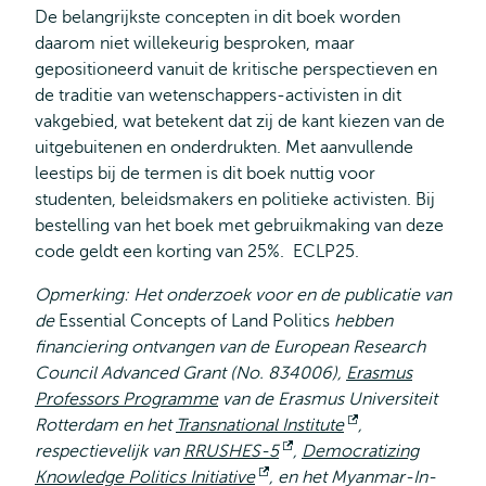
De belangrijkste concepten in dit boek worden
daarom niet willekeurig besproken, maar
gepositioneerd vanuit de kritische perspectieven en
de traditie van wetenschappers-activisten in dit
vakgebied, wat betekent dat zij de kant kiezen van de
uitgebuitenen en onderdrukten. Met aanvullende
leestips bij de termen is dit boek nuttig voor
studenten, beleidsmakers en politieke activisten. Bij
bestelling van het boek met gebruikmaking van deze
code geldt een korting van 25%. ECLP25.
Opmerking: Het onderzoek voor en de publicatie van
de
Essential Concepts of Land Politics
hebben
financiering ontvangen van de European Research
Council Advanced Grant (No. 834006),
Erasmus
Professors Programme
van de Erasmus Universiteit
Rotterdam en het
Transnational Institute
Opent
,
respectievelijk van
RRUSHES-5
Opent
,
Democratizing
extern
Knowledge Politics Initiative
Opent
, en het Myanmar-In-
extern