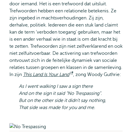
door iemand. Het is een trefwoord dat uitsluit.
Trefwoorden hebben een relationele betekenis. Ze
zijn ingebed in machtsverhoudingen. Zij zijn,
derhalve, politiek. Iedereen die een stuk land claimt
kan de term 'verboden toegang' gebruiken, maar het
is een ander verhaal wie in staat is om dat kracht bij
te zetten. Trefwoorden zijn niet zelfverklarend en ook
niet zelfuitvoerbaar. De activering van trefwoorden
ontvouwt zich in de feitelijke dynamiek van sociale
relaties tussen groepen en klassen in de samenleving.
In zijn
This Land Is Your Land
Opent
, zong Woody Guthrie:
extern
As I went walking I saw a sign there
And on the sign it said “No Trespassing”.
But on the other side it didn’t say nothing,
That side was made for you and me.