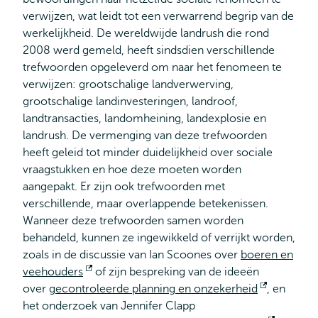
verwijzen, wat leidt tot een verwarrend begrip van de
werkelijkheid. De wereldwijde landrush die rond
2008 werd gemeld, heeft sindsdien verschillende
trefwoorden opgeleverd om naar het fenomeen te
verwijzen: grootschalige landverwerving,
grootschalige landinvesteringen, landroof,
landtransacties, landomheining, landexplosie en
landrush. De vermenging van deze trefwoorden
heeft geleid tot minder duidelijkheid over sociale
vraagstukken en hoe deze moeten worden
aangepakt. Er zijn ook trefwoorden met
verschillende, maar overlappende betekenissen.
Wanneer deze trefwoorden samen worden
behandeld, kunnen ze ingewikkeld of verrijkt worden,
zoals in de discussie van Ian Scoones over
boeren en
veehouders
Opent
of zijn bespreking van de ideeën
over
gecontroleerde planning en onzekerheid
extern
Opent
, en
het onderzoek van Jennifer Clapp
extern