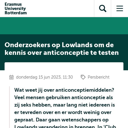
en naar
Erasmus
en naar de
Direct naar
University
de
Toon
Op
zoekfunctie
subnavigatie
Rotterdam
inhoud
zoekveld
me
gaan
gaan
Onderzoekers op Lowlands om de
kennis over anticonceptie te testen
donderdag 15 jun 2023, 11:30
Persbericht
Wat weet jij over anticonceptiemiddelen?
Veel mensen gebruiken anticonceptie als
zij seks hebben, maar lang niet iedereen is
er tevreden over en er wordt weinig over
gepraat. Daar gaan wetenschappers op
Lowlands verandering in brengen. In ‘Club