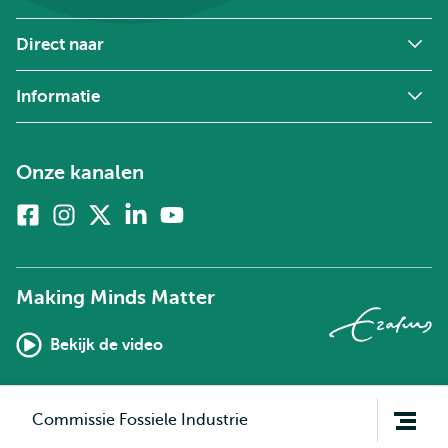
Direct naar
Informatie
Onze kanalen
Facebook
Instagram
X
Linkedin
Youtube
(voorheen
twitter)
Making Minds Matter
Bekijk de video
Open
Commissie Fossiele Industrie
navigatie