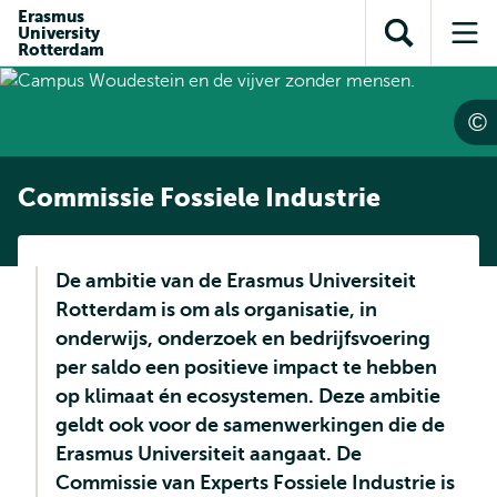
en naar
Erasmus
en naar de
Direct naar
University
de
Toon
Op
zoekfunctie
subnavigatie
Rotterdam
inhoud
zoekveld
me
gaan
gaan
Commissie Fossiele Industrie
De ambitie van de Erasmus Universiteit
Rotterdam is om als organisatie, in
onderwijs, onderzoek en bedrijfsvoering
per saldo een positieve impact te hebben
op klimaat én ecosystemen. Deze ambitie
geldt ook voor de samenwerkingen die de
Erasmus Universiteit aangaat. De
Commissie van Experts Fossiele Industrie is