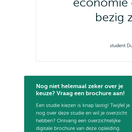
economie 
bezig z
student D
Nog niet helemaal zeker over je
keuze? Vraag een brochure aan!
Een studie kiezen is knap lastig! Twijfel je
nog over deze studie en wil je overzicht
hebben? Ontvang een overzichtelijke
digitale brochure van deze opleiding.