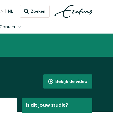
EN
English
NL
Nederlands huidige taal
Zoeken
issel
aar
Contact
n
Open
aal
menu
submenu
pus
Contact
Bekijk de video
Dubbelstudie
Economie
en
Listen
Is dit jouw studie?
Recht