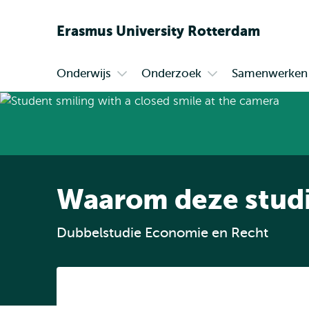
Erasmus
University
Rotterdam
Onderwijs
Onderzoek
Samenwerken
Primair
Open
Open
submenu
submenu
Onderwijs
Onderzoek
Waarom deze stud
Dubbelstudie Economie en Recht