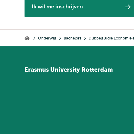
Ik wil me inschrijven
Kruimelpad
Onderwijs
Bachelors
Dubbelstudie Economie 
Home
Erasmus
University
Rotterdam