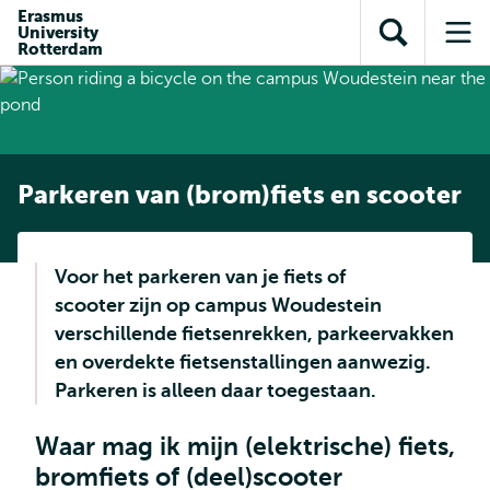
en naar
Erasmus
en naar de
Direct naar
University
de
Toon
Op
zoekfunctie
subnavigatie
Rotterdam
inhoud
zoekveld
me
gaan
gaan
Parkeren van (brom)fiets en scooter
Voor het parkeren van je fiets of
scooter zijn op campus Woudestein
verschillende fietsenrekken, parkeervakken
en overdekte fietsenstallingen aanwezig.
Parkeren is alleen daar toegestaan.
Waar mag ik mijn (elektrische) fiets,
bromfiets of (deel)scooter