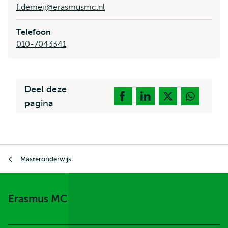
f.demeij@erasmusmc.nl
Telefoon
010-7043341
Deel deze
pagina
Kruimelpad
Masteronderwijs
Erasmus MC