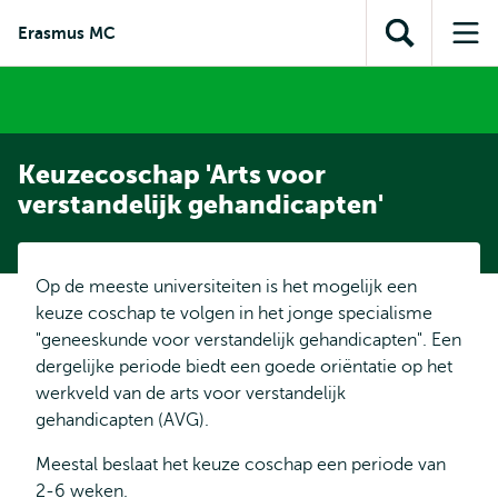
en naar
en naar de
Direct naar
Erasmus MC
de
Toon
Op
zoekfunctie
subnavigatie
inhoud
zoekveld
me
gaan
gaan
Keuzecoschap 'Arts voor
verstandelijk gehandicapten'
Op de meeste universiteiten is het mogelijk een
keuze coschap te volgen in het jonge specialisme
"geneeskunde voor verstandelijk gehandicapten". Een
dergelijke periode biedt een goede oriëntatie op het
werkveld van de arts voor verstandelijk
gehandicapten (AVG).
Meestal beslaat het keuze coschap een periode van
2-6 weken.