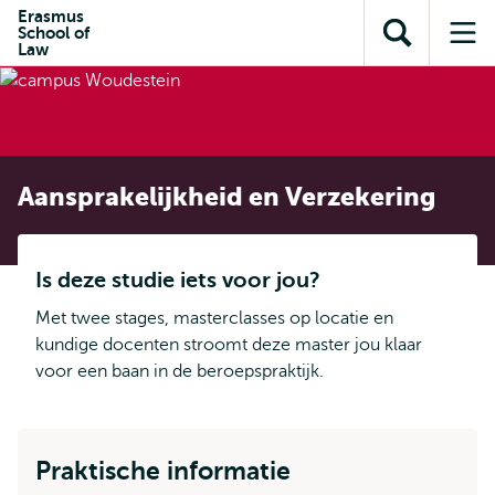
en naar
Erasmus
en naar de
Direct naar
School of
de
Toon
Op
zoekfunctie
subnavigatie
Law
inhoud
zoekveld
me
gaan
gaan
Aansprakelijkheid en Verzekering
Is deze studie iets voor jou?
Met twee stages, masterclasses op locatie en
kundige docenten stroomt deze master jou klaar
voor een baan in de beroepspraktijk.
Praktische informatie