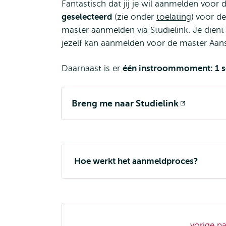
Fantastisch dat jij je wil aanmelden voor
geselecteerd
(zie onder
toelating
)
voor de
master aanmelden via Studielink. Je dient
jezelf kan aanmelden voor de master Aans
Daarnaast is er
één instroommoment: 1 
Breng me naar Studielink
Opent
extern
Hoe werkt het aanmeldproces?
Opleiding
vorige p