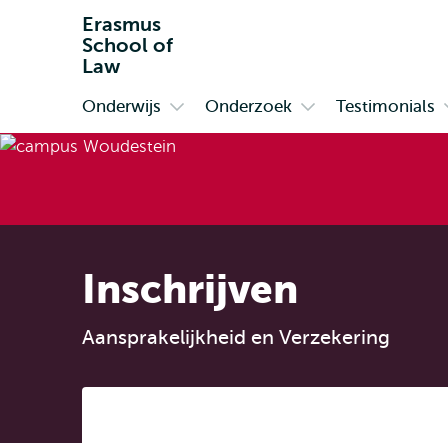
Erasmus
School of
Law
Onderwijs
Onderzoek
Testimonials
Primair
Open
Open
submenu
submenu
Onderwijs
Onderzoek
Inschrijven
Aansprakelijkheid en Verzekering