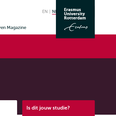
Erasmus
EN
English
NL
Nederlands huidige taal
Zoeken
University
Wissel
Rotterdam
naar
ven Magazine
taal
Listen
Is dit jouw studie?