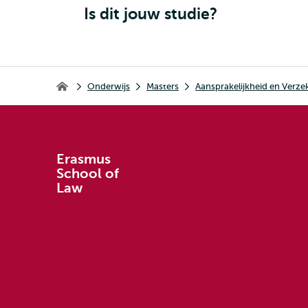
Is dit jouw studie?
Kruimelpad
Onderwijs
Masters
Aansprakelijkheid en Verze
Erasmus School of Law
Erasmus
School of
Law