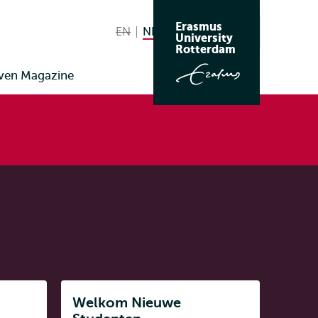
Erasmus
EN
English not available
NL
Nederlands huidige taal
Zoeken
University
Wissel
Rotterdam
naar
ven Magazine
taal
Listen
Welkom Nieuwe
Subnavigatie