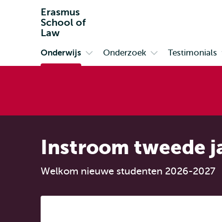
Erasmus
School of
Law
Onderwijs
Onderzoek
Testimonials
Primair
Open
Open
submenu
submenu
Onderwijs
Onderzoek
Instroom tweede ja
Welkom nieuwe studenten 2026-2027