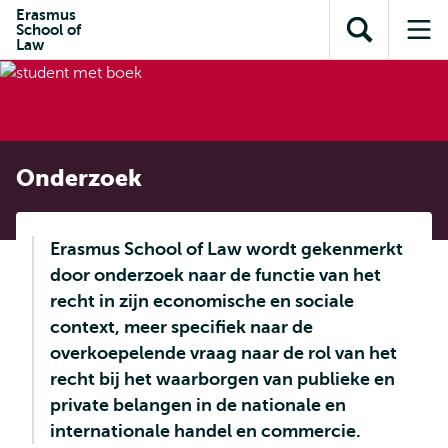
en naar
Erasmus
en naar de
Direct naar
School of
de
Toon
Op
zoekfunctie
subnavigatie
Law
inhoud
zoekveld
me
gaan
gaan
Onderzoek
Erasmus School of Law wordt gekenmerkt
door onderzoek naar de functie van het
recht in zijn economische en sociale
context, meer specifiek naar de
overkoepelende vraag naar de rol van het
recht bij het waarborgen van publieke en
private belangen in de nationale en
internationale handel en commercie.