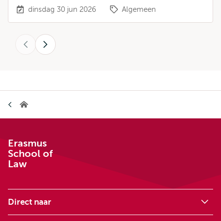
dinsdag 30 jun 2026
Algemeen
Vorige
Volgende
Kruimelpad
Erasmus
School
of
Law
Erasmus
School of
Law
Direct naar