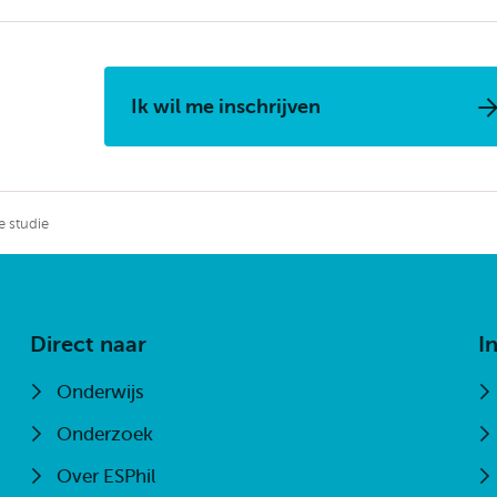
Ik wil me inschrijven
 studie
Direct naar
I
Onderwijs
Onderzoek
Over ESPhil