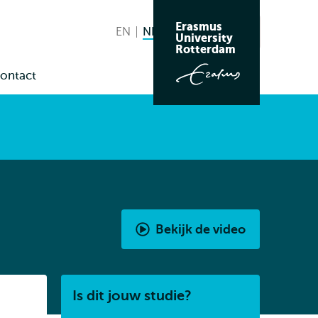
Erasmus
EN
English
NL
Nederlands huidige taal
Zoeken
University
Wissel
Rotterdam
naar
ontact
taal
enu
us
Bekijk de video
Bachelor
promovideo
Filosofie
Listen
Is dit jouw studie?
BA