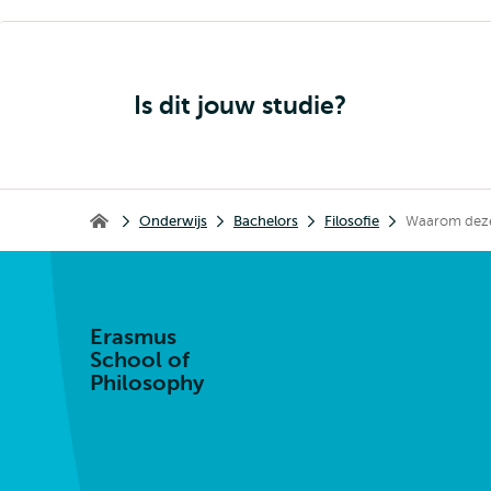
Is dit jouw studie?
Kruimelpad
Onderwijs
Bachelors
Filosofie
Waarom deze
Erasmus School of Philosophy
Erasmus
School of
Philosophy