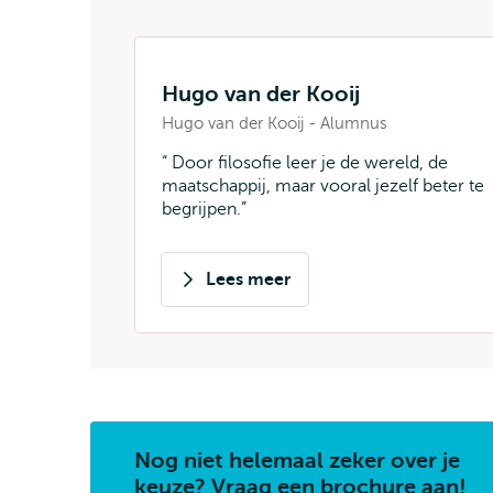
Hugo van der Kooij
Hugo van der Kooij - Alumnus
Door filosofie leer je de wereld, de
maatschappij, maar vooral jezelf beter te
begrijpen.
Lees meer
over
Hugo
van
der
Kooij
Nog niet helemaal zeker over je
keuze? Vraag een brochure aan!