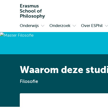
Erasmus
School of
Philosophy
Onderwijs
Onderzoek
Over ESPhil
Primair
Open
Open
O
submenu
submenu
s
Onderwijs
Onderzoek
O
E
Waarom deze stud
Filosofie