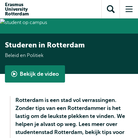
en naar
Erasmus
en naar de
Direct naar
University
de
Toon
Op
zoekfunctie
subnavigatie
Rotterdam
inhoud
zoekveld
me
gaan
gaan
Studeren in Rotterdam
Beleid en Politiek
Bekijk de video
Student
aan
het
Rotterdam is een stad vol verrassingen.
woord
Zonder tips van een Rotterdammer is het
-
lastig om de leukste plekken te vinden. We
Beleid
helpen je alvast op weg. Lees meer over
en
studentenstad Rotterdam, bekijk tips voor
Politiek