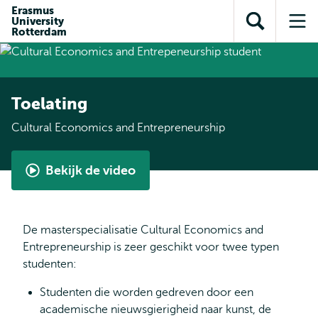
en naar
Erasmus
en naar de
Direct naar
University
de
Toon
Op
zoekfunctie
subnavigatie
Rotterdam
inhoud
zoekveld
me
gaan
gaan
Toelating
Cultural Economics and Entrepreneurship
Bekijk de video
Cultural
Economics
and
De masterspecialisatie Cultural Economics and
Entrepreneurship
Entrepreneurship is zeer geschikt voor twee typen
by
studenten:
Aline
Studenten die worden gedreven door een
academische nieuwsgierigheid naar kunst, de