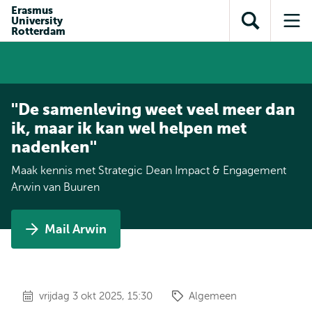
en naar
Erasmus
en naar de
Direct naar
University
de
Toon
Op
zoekfunctie
subnavigatie
Rotterdam
inhoud
zoekveld
me
gaan
gaan
''De samenleving weet veel meer dan
ik, maar ik kan wel helpen met
nadenken''
Maak kennis met Strategic Dean Impact & Engagement
Arwin van Buuren
Mail Arwin
vrijdag 3 okt 2025, 15:30
Algemeen