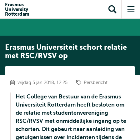
en naar
Erasmus
en naar de
Direct naar
University
de
Toon
Op
zoekfunctie
subnavigatie
Rotterdam
inhoud
zoekveld
me
gaan
gaan
Erasmus Universiteit schort relatie
met RSC/RVSV op
vrijdag 5 jan 2018, 12:25
Persbericht
Het College van Bestuur van de Erasmus
Universiteit Rotterdam heeft besloten om
de relatie met studentenvereniging
RSC/RVSV met onmiddellijke ingang op te
schorten. Dit gebeurt naar aanleiding van
getuigenissen over incidenten tijdens de