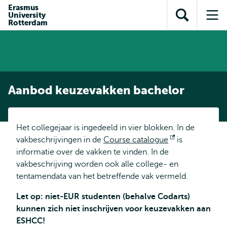
en naar
Erasmus
en naar de
Direct naar
University
de
Toon
Op
zoekfunctie
subnavigatie
Rotterdam
inhoud
zoekveld
me
gaan
gaan
Aanbod keuzevakken bachelor
Het collegejaar is ingedeeld in vier blokken. In de
vakbeschrijvingen in de
Course catalogue
Opent
is
informatie over de vakken te vinden. In de
extern
vakbeschrijving worden ook alle college- en
tentamendata van het betreffende vak vermeld.
Let op: niet-EUR studenten (behalve Codarts)
kunnen zich niet inschrijven voor keuzevakken aan
ESHCC!