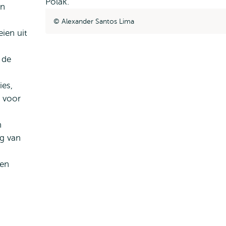
an
Alexander Santos Lima
eien uit
 de
ies,
n voor
n
g van
 en