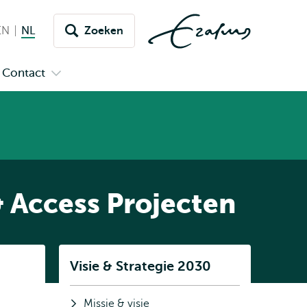
EN
English
NL
Nederlands huidige taal
Zoeken
issel
aar
Contact
n
Open
aal
menu
submenu
pus
Contact
 & Access Projecten
Listen
Visie & Strategie 2030
Subnavigatie
Missie & visie