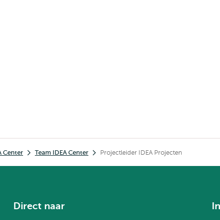
A Center
Team IDEA Center
Projectleider IDEA Projecten
Direct naar
I