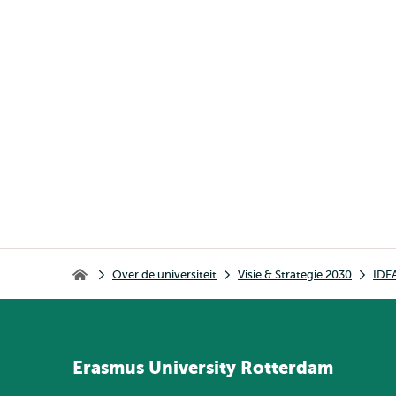
Kruimelpad
Over de universiteit
Visie & Strategie 2030
IDE
Home
Erasmus
University
Rotterdam