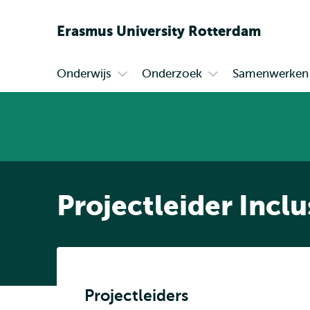
Erasmus
University
Rotterdam
Onderwijs
Onderzoek
Samenwerken
Primair
Open
Open
submenu
submenu
Onderwijs
Onderzoek
Projectleider Inclu
Projectleiders