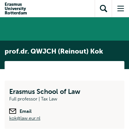
en naar
Erasmus
en naar de
Direct naar
University
de
Toon
Op
zoekfunctie
subnavigatie
Rotterdam
inhoud
zoekveld
me
gaan
gaan
prof.dr. QWJCH (Reinout) Kok
Erasmus School of Law
Full professor | Tax Law
Email
kok@law.eur.nl