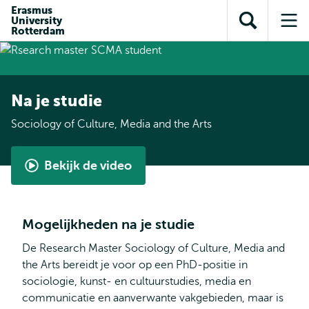
en naar
Erasmus
en naar de
Direct naar
University
de
Toon
Op
zoekfunctie
subnavigatie
Rotterdam
inhoud
zoekveld
me
gaan
gaan
Na je studie
Sociology of Culture, Media and the Arts
Bekijk de video
Sociology
of
Culture,
Mogelijkheden na je studie
Media
and
De Research Master Sociology of Culture, Media and
the
the Arts bereidt je voor op een PhD-positie in
Arts
sociologie, kunst- en cultuurstudies, media en
by
communicatie en aanverwante vakgebieden, maar is