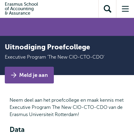
en naar
Erasmus School
en naar de
Direct naar
of Accounting
de
Toon
Op
zoekfunctie
subnavigatie
& Assurance
inhoud
zoekveld
me
gaan
gaan
Uitnodiging Proefcollege
Executive Program 'The New CIO-CTO-CDO'
Meld je aan
Neem deel aan het proefcollege en maak kennis met
Executive Program The New CIO-CTO-CDO van de
Erasmus Universiteit Rotterdam!
Data