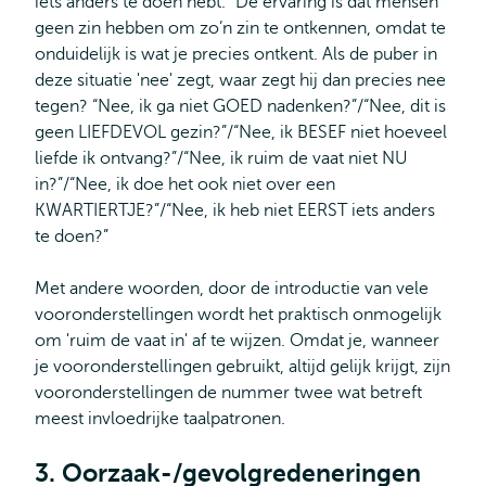
iets anders te doen hebt.” De ervaring is dat mensen
geen zin hebben om zo’n zin te ontkennen, omdat te
onduidelijk is wat je precies ontkent. Als de puber in
deze situatie 'nee' zegt, waar zegt hij dan precies nee
tegen? “Nee, ik ga niet GOED nadenken?”/“Nee, dit is
geen LIEFDEVOL gezin?”/“Nee, ik BESEF niet hoeveel
liefde ik ontvang?”/“Nee, ik ruim de vaat niet NU
in?”/“Nee, ik doe het ook niet over een
KWARTIERTJE?”/“Nee, ik heb niet EERST iets anders
te doen?”
Met andere woorden, door de introductie van vele
vooronderstellingen wordt het praktisch onmogelijk
om 'ruim de vaat in' af te wijzen. Omdat je, wanneer
je vooronderstellingen gebruikt, altijd gelijk krijgt, zijn
vooronderstellingen de nummer twee wat betreft
meest invloedrijke taalpatronen.
3. Oorzaak-/gevolgredeneringen