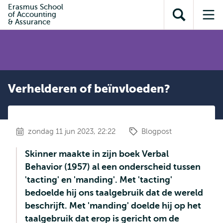
en naar
Erasmus School
en naar de
Direct naar
of Accounting
de
Toon
Op
zoekfunctie
subnavigatie
& Assurance
inhoud
zoekveld
me
gaan
gaan
Verhelderen of beïnvloeden?
zondag 11 jun 2023, 22:22
Blogpost
Skinner maakte in zijn boek Verbal
Behavior (1957) al een onderscheid tussen
'tacting' en 'manding'. Met 'tacting'
bedoelde hij ons taalgebruik dat de wereld
beschrijft. Met 'manding' doelde hij op het
taalgebruik dat erop is gericht om de