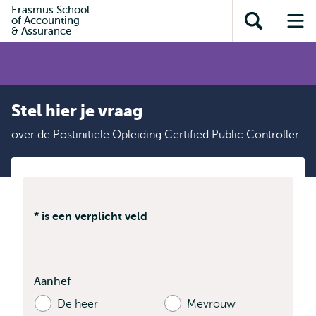
en naar
Erasmus School
en naar de
Direct naar
of Accounting
de
Toon
Op
zoekfunctie
subnavigatie
& Assurance
inhoud
zoekveld
me
gaan
gaan
Stel hier je vraag
over de Postinitiële Opleiding Certified Public Controller
* is een verplicht veld
Aanhef
De heer
Mevrouw