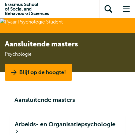
en naar
Erasmus School
en naar de
Direct naar
of Social and
de
Toon
Op
zoekfunctie
subnavigatie
Behavioural Sciences
inhoud
zoekveld
me
gaan
gaan
Aansluitende masters
Psychologie
Blijf op de hoogte!
Aansluitende masters
Arbeids- en Organisatiepsychologie