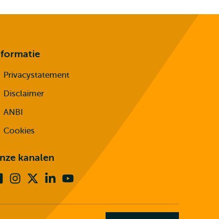
nformatie
Privacystatement
Disclaimer
ANBI
Cookies
nze kanalen
Facebook
Instagram
X
Linkedin
Youtube
(voorheen
twitter)