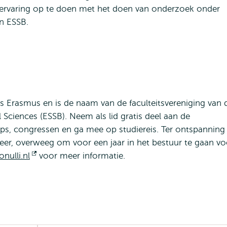
e ervaring op te doen met het doen van onderzoek onder
an ESSB.
us Erasmus en is de naam van de faculteitsvereniging van 
Sciences (ESSB). Neem als lid gratis deel aan de
ps, congressen en ga mee op studiereis. Ter ontspanning
 meer, overweeg om voor een jaar in het bestuur te gaan vo
ulli.nl
Opent
voor meer informatie.
extern