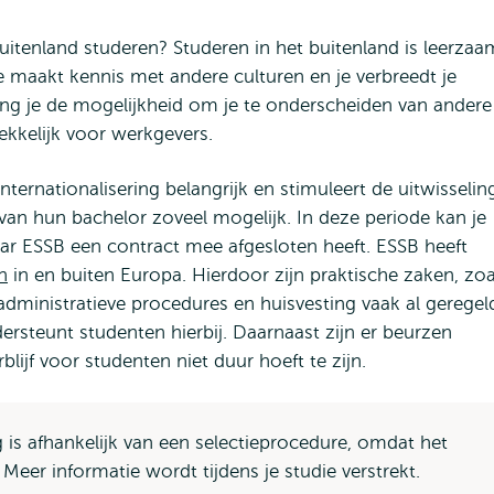
 buitenland studeren? Studeren in het buitenland is leerzaa
Je maakt kennis met andere culturen en je verbreedt je
ing je de mogelijkheid om je te onderscheiden van andere
ekkelijk voor werkgevers.
ternationalisering belangrijk en stimuleert de uitwisselin
 van hun bachelor zoveel mogelijk. In deze periode kan je
aar ESSB een contract mee afgesloten heeft. ESSB heeft
n
in en buiten Europa. Hierdoor zijn praktische zaken, zoa
dministratieve procedures en huisvesting vaak al geregel
rsteunt studenten hierbij. Daarnaast zijn er beurzen
ijf voor studenten niet duur hoeft te zijn.
 is afhankelijk van een selectieprocedure, omdat het
 Meer informatie wordt tijdens je studie verstrekt.