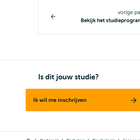
Opleiding
vorige p
pagina
Bekijk het studieprogr
navigatie
Is dit jouw studie?
Ik wil me inschrijven
Kruimelpad