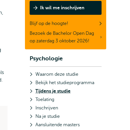
Ik wil me inschrijven
m,
Blijf op de hoogte!
Bezoek de Bachelor Open Dag
op zaterdag 3 oktober 2026!
g
Psychologie
Subnavigatie
ls
Waarom deze studie
d.
Bekijk het studieprogramma
Tijdens je studie
Toelating
Inschrijven
Na je studie
Aansluitende masters