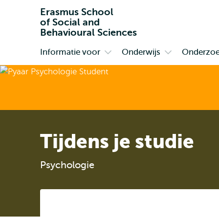
Erasmus School
of Social and
Behavioural Sciences
Informatie voor
Onderwijs
Onderzo
Primair
Open
Open
submenu
submenu
Informatie
Onderwijs
voor
Tijdens je studie
Psychologie