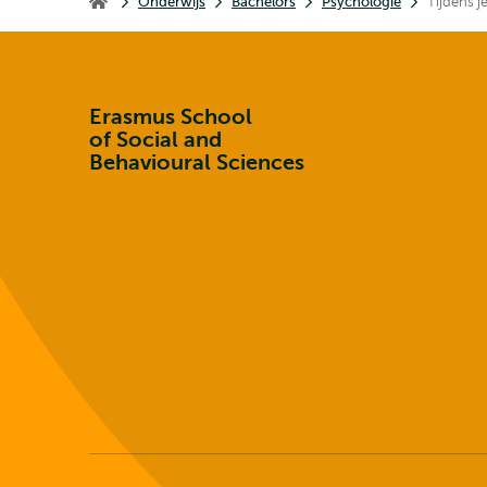
Onderwijs
Bachelors
Psychologie
Tijdens j
Erasmus School of Social and Behavioural Sciences
Erasmus School
of Social and
Behavioural Sciences