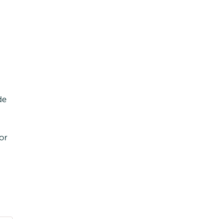
de
or