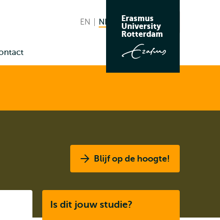
Erasmus
EN
English
NL
Nederlands huidige taal
Zoeken
University
Wissel
Rotterdam
naar
ontact
taal
nu
us
Blijf op de hoogte!
Listen
Is dit jouw studie?