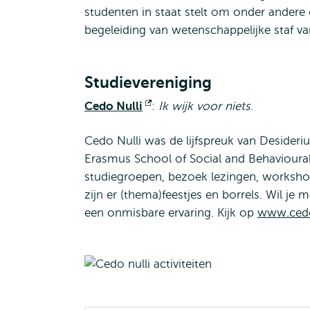
studenten in staat stelt om onder ander
begeleiding van wetenschappelijke staf v
Studievereniging
Cedo Nulli
Opent
:
Ik wijk voor niets
.
extern
Cedo Nulli was de lijfspreuk van Desideri
Erasmus School of Social and Behavioural 
studiegroepen, bezoek lezingen, worksho
zijn er (thema)feestjes en borrels. Wil je
een onmisbare ervaring. Kijk op
www.cedon