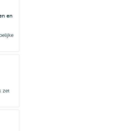
den en
elijke
 zet