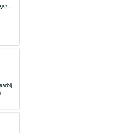
ngen,
aarbij
e