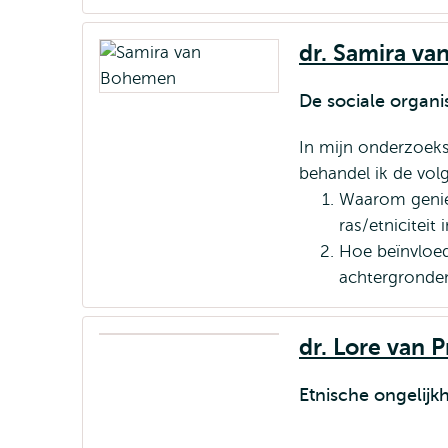
dr. Samira v
De sociale organis
In mijn onderzoeks
behandel ik de vol
Waarom geniet
ras/etniciteit
Hoe beïnvloede
achtergronden
dr. Lore van 
Etnische ongelijk