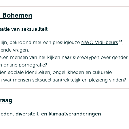
an Bohemen
atie van seksualiteit
lijn, bekroond met een prestigieuze
NWO Vidi-beurs
Op
,
gende vragen:
ext
en mensen van het kijken naar stereotypen over gender
 in online pornografie?
n sociale identiteiten, ongelijkheden en culturele
 wat mensen seksueel aantrekkelijk en plezierig vinden?
Praag
heden, diversiteit, en klimaatveranderingen