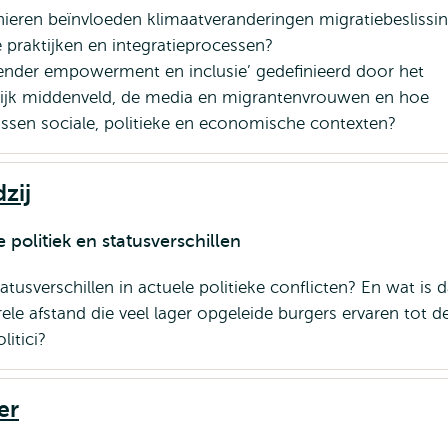
eren beïnvloeden klimaatveranderingen migratiebeslissi
e praktijken en integratieprocessen?
nder empowerment en inclusie’ gedefinieerd door het
ijk middenveld, de media en migrantenvrouwen en hoe
tussen sociale, politieke en economische contexten?
dzij
politiek en statusverschillen
atusverschillen in actuele politieke conflicten? En wat is d
rele afstand die veel lager opgeleide burgers ervaren tot d
litici?
er