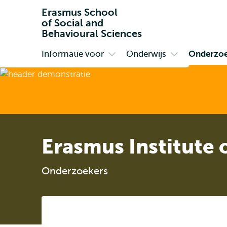
Erasmus School
of Social and
Behavioural Sciences
Informatie voor
Onderwijs
Onderzo
Primair
Open
Open
submenu
submenu
Informatie
Onderwijs
voor
Erasmus Institute 
Onderzoekers