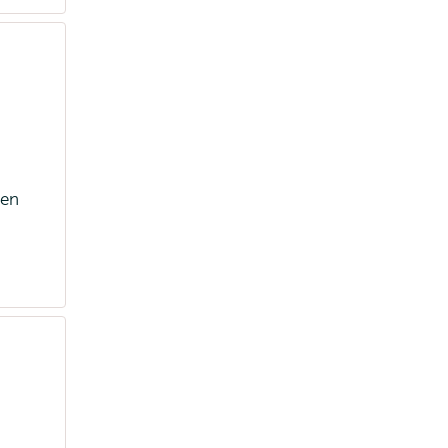
ent
ern
 en