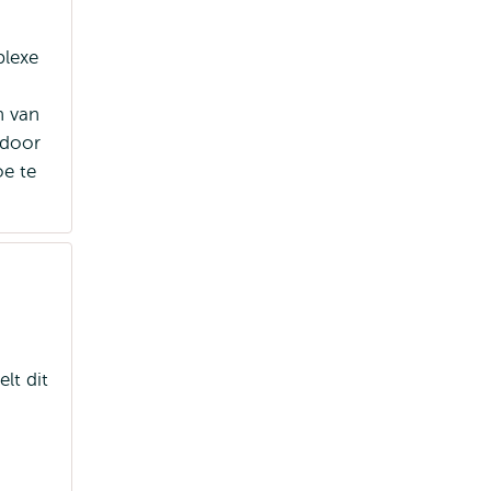
plexe
n van
 door
oe te
lt dit