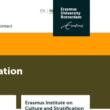
Erasmus
EN
English
NL
Nederlands huidige taal
Zoeken
University
Wissel
Rotterdam
naar
ontact
taal
enu
us
ation
Listen
Erasmus Institute on
Subnavigatie
Culture and Stratification