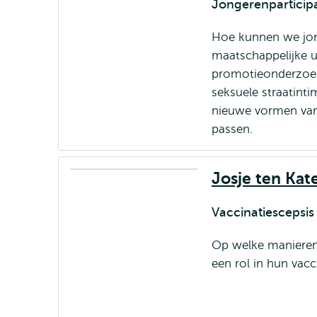
Jongerenparticipat
Hoe kunnen we jon
maatschappelijke ui
promotieonderzoek
seksuele straatin
nieuwe vormen van 
passen.
Josje ten Kat
Vaccinatiescepsis
Op welke manieren 
een rol in hun vacc