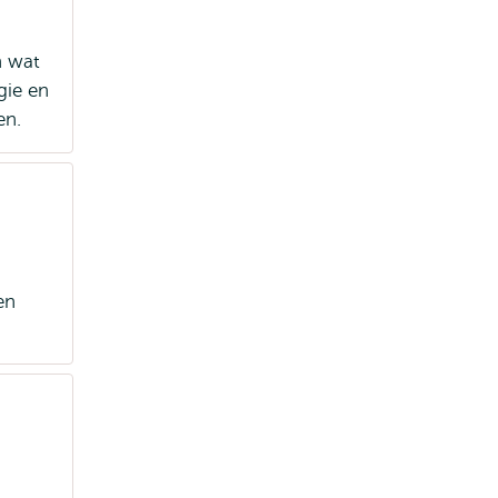
n wat
gie en
en.
en