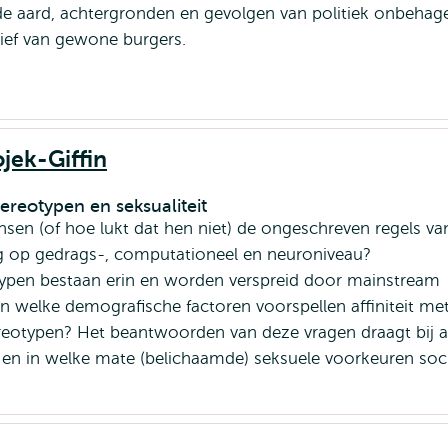
de aard, achtergronden en gevolgen van politiek onbehag
tief van gewone burgers.
ojek-Giffin
tereotypen en seksualiteit
sen (of hoe lukt dat hen niet) de ongeschreven regels va
g op gedrags-, computationeel en neuroniveau?
ypen bestaan erin en worden verspreid door mainstream
en welke demografische factoren voorspellen affiniteit me
ereotypen? Het beantwoorden van deze vragen draagt bij 
e en in welke mate (belichaamde) seksuele voorkeuren soc