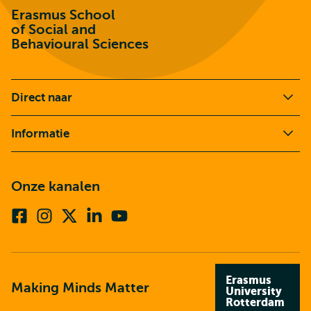
Erasmus School
of Social and
Behavioural Sciences
Direct naar
Informatie
Onze kanalen
Facebook
Instagram
X
Linkedin
Youtube
(voorheen
twitter)
Erasmus
Making Minds Matter
University
Rotterdam