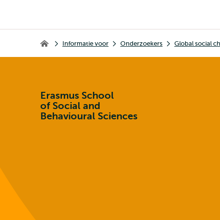
Kruimelpad
Informatie voor
Onderzoekers
Global social c
Erasmus School of Social and Behavioural Sciences
Erasmus School
of Social and
Behavioural Sciences