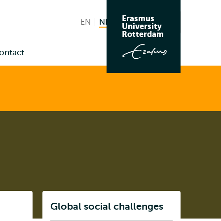
Erasmus
EN
English
NL
Nederlands huidige taal
Zoeken
University
Wissel
Rotterdam
naar
ontact
taal
enu
us
Listen
Global social challenges
Subnavigatie