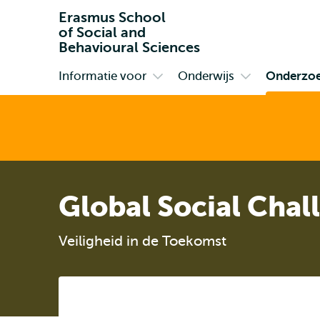
Erasmus School
of Social and
Behavioural Sciences
Informatie voor
Onderwijs
Onderzo
Primair
Open
Open
submenu
submenu
Informatie
Onderwijs
voor
Global Social Chal
Veiligheid in de Toekomst