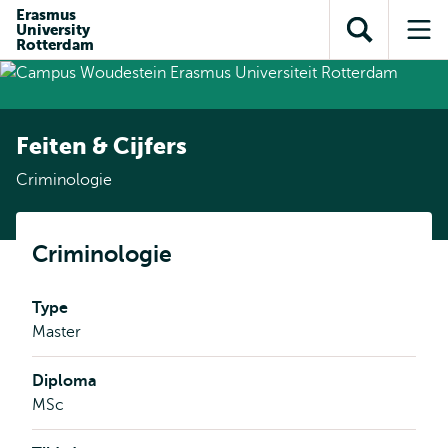
en naar
Erasmus
en naar de
Direct naar
University
de
Toon
Op
zoekfunctie
subnavigatie
Rotterdam
inhoud
zoekveld
me
gaan
gaan
Feiten & Cijfers
Criminologie
Criminologie
Type
Master
Diploma
MSc