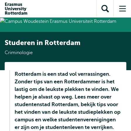
en naar
Erasmus
en naar de
Direct naar
University
de
Toon
Op
zoekfunctie
subnavigatie
Rotterdam
inhoud
zoekveld
me
gaan
gaan
Studeren in Rotterdam
Criminologie
Rotterdam is een stad vol verrassingen.
Zonder tips van een Rotterdammer is het
lastig om de leukste plekken te vinden. We
helpen je alvast op weg. Lees meer over
studentenstad Rotterdam, bekijk tips voor
het vinden van de leukste studieplekken op
campus en welke studentenverenigingen
er zijn om je studentenleven te verrijken.