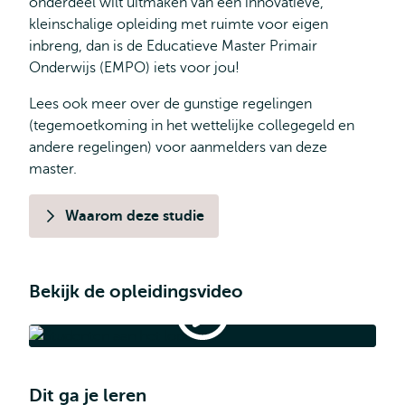
onderdeel wilt uitmaken van een innovatieve,
kleinschalige opleiding met ruimte voor eigen
inbreng, dan is de Educatieve Master Primair
Onderwijs (EMPO) iets voor jou!
Lees ook meer over de gunstige regelingen
(tegemoetkoming in het wettelijke collegegeld en
andere regelingen) voor aanmelders van deze
master.
Waarom deze studie
Bekijk de opleidingsvideo
Bekijk
het
verhaal
Bekijk het verhaal van onze EMPO-studenten
van
onze
Dit ga je leren
EMPO-