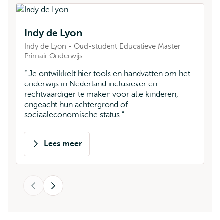
N
Indy de Lyon
Na
Pr
Indy de Lyon - Oud-student Educatieve Master
Primair Onderwijs
D
d
Je ontwikkelt hier tools en handvatten om het
n
onderwijs in Nederland inclusiever en
rechtvaardiger te maken voor alle kinderen,
ongeacht hun achtergrond of
sociaaleconomische status.
Lees meer
over
Indy
de
Vorige
Lyon
Volgende