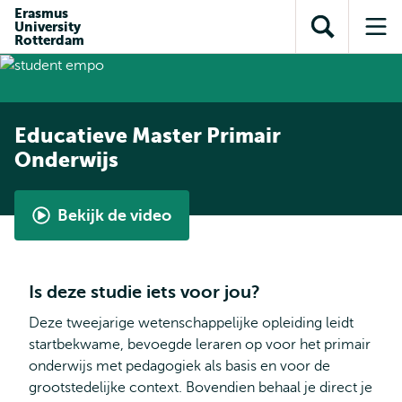
en naar
Erasmus
en naar de
Direct naar
University
de
Toon
Op
zoekfunctie
subnavigatie
Rotterdam
inhoud
zoekveld
me
gaan
gaan
Educatieve Master Primair
Onderwijs
Bekijk de video
Bekijk
het
verhaal
Is deze studie iets voor jou?
van
onze
Deze tweejarige wetenschappelijke opleiding leidt
EMPO-
startbekwame, bevoegde leraren op voor het primair
studenten
onderwijs met pedagogiek als basis en voor de
grootstedelijke context. Bovendien behaal je direct je