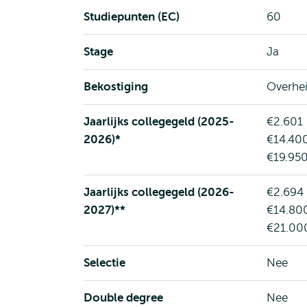
Studiepunten (EC)
60
Stage
Ja
Bekostiging
Overhei
Jaarlijks collegegeld (2025-
€2.601 
2026)*
€14.400
€19.950
Jaarlijks collegegeld (2026-
€2.694 
2027)**
€14.800
€21.000
Selectie
Nee
Double degree
Nee