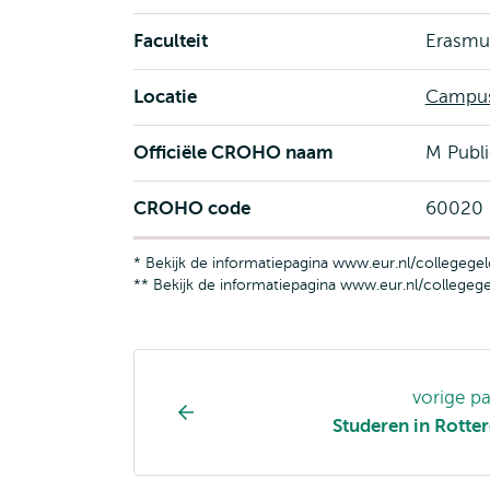
Faculteit
Erasmus
Locatie
Campus
Officiële CROHO naam
M Publi
CROHO code
60020
* Bekijk de informatiepagina www.eur.nl/collegegel
** Bekijk de informatiepagina www.eur.nl/collegege
Opleiding
vorige p
pagina
Studeren in Rott
navigatie