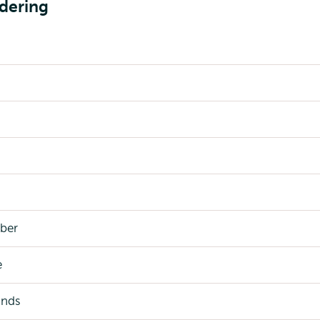
dering
ber
e
ands