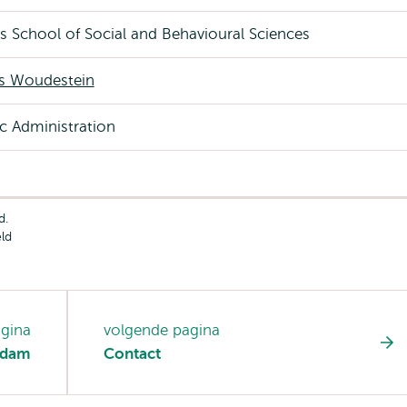
 School of Social and Behavioural Sciences
 Woudestein
c Administration
d.
ld
agina
volgende pagina
erdam
Contact