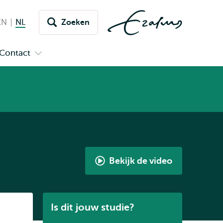
EN
English
NL
Nederlands huidige taal
Zoeken
issel
aar
Contact
n
Open
aal
menu
submenu
pus
Contact
Bekijk de video
Student
Ambassador
Q&A
Listen
Is dit jouw studie?
-
Master