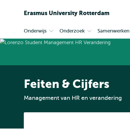
Erasmus
University
Rotterdam
Onderwijs
Onderzoek
Samenwerken
Primair
Open
Open
submenu
submenu
Onderwijs
Onderzoek
Feiten & Cijfers
Management van HR en verandering