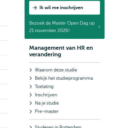
Management
Ik wil me inschrijven
van
HR
Bezoek de Master Open Dag op
en
21 november 2026!
Verandering
Management van HR en
Subnavigatie
verandering
Waarom deze studie
Bekijk het studieprogramma
Toelating
Inschrijven
Na je studie
Pre-master
Studeren in Rotterdam