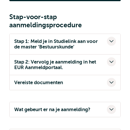
ik
Hoe meld ik mij aan?
mij
aan?
Stap-voor-stap
aanmeldingsprocedure
Stap 1: Meld je in Studielink aan voor
de master ‘Bestuurskunde’
Stap 2: Vervolg je aanmelding in het
EUR Aanmeldportaal.
Vereiste documenten
Wat gebeurt er na je aanmelding?