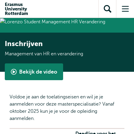
en naar
Erasmus
en naar de
Direct naar
University
de
Toon
Op
zoekfunctie
subnavigatie
Rotterdam
inhoud
zoekveld
me
gaan
gaan
Inschrijven
Management van HR en verandering
Bekijk de video
Student
Ambassador
Q&A
Voldoe je aan de toelatingseisen en wil je je
-
aanmelden voor deze masterspecialisatie? Vanaf
Master
oktober 2025 kun je je voor de opleiding
Management
aanmelden.
van
HR
Deadline voor het