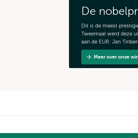
De nobelpri
Dit is de meest prestig
Tweemaal werd deze ui
aan de EUR: Jan Tinber
Meer over onze wi