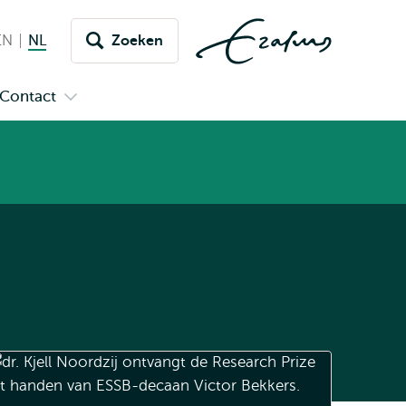
EN
English
NL
Nederlands huidige taal
Zoeken
issel
aar
Contact
n
Open
aal
menu
submenu
pus
Contact