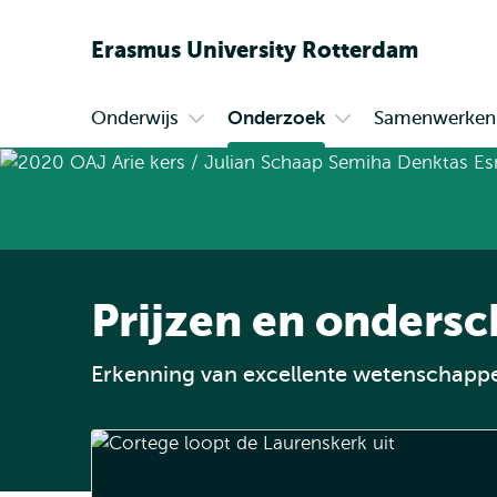
Erasmus
University
Rotterdam
Onderwijs
Onderzoek
Samenwerken
Primair
Open
Open
submenu
submenu
Onderwijs
Onderzoek
Prijzen en onders
Erkenning van excellente wetenschappe