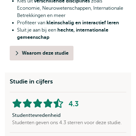
Kies uit
verschillende disciplines
zoals
Economie, Neurowetenschappen, Internationale
Betrekkingen en meer
Profiteer van
kleinschalig en interactief leren
Sluit je aan bij een
hechte, internationale
gemeenschap
Waarom deze studie
Studie in cijfers
4.3
Aantal
van
sterren:
5
Studenttevredenheid
Studenten geven ons 4.3 sterren voor deze studie.