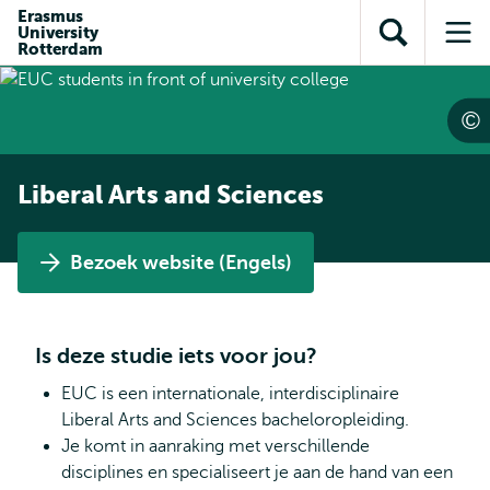
en naar
Erasmus
en naar de
Direct naar
University
de
Toon
Op
zoekfunctie
subnavigatie
Rotterdam
inhoud
zoekveld
me
gaan
gaan
Liberal Arts and Sciences
Bezoek website (Engels)
Is deze studie iets voor jou?
EUC is een internationale, interdisciplinaire
Liberal Arts and Sciences bacheloropleiding.
Je komt in aanraking met verschillende
disciplines en specialiseert je aan de hand van een