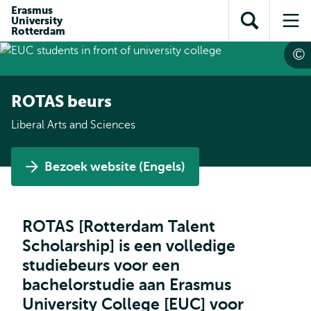
en naar
Erasmus
en naar de
Direct naar
University
de
Toon
Op
zoekfunctie
subnavigatie
Rotterdam
inhoud
zoekveld
me
gaan
gaan
ROTAS beurs
Liberal Arts and Sciences
Bezoek website (Engels)
ROTAS [Rotterdam Talent
Scholarship] is een volledige
studiebeurs voor een
bachelorstudie aan Erasmus
University College [EUC] voor