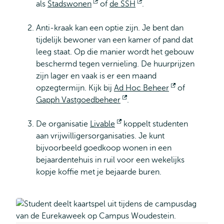
als
Stadswonen
Opent
of
de SSH
Opent
.
extern
extern
Anti-kraak kan een optie zijn. Je bent dan
tijdelijk bewoner van een kamer of pand dat
leeg staat. Op die manier wordt het gebouw
beschermd tegen vernieling. De huurprijzen
zijn lager en vaak is er een maand
opzegtermijn. Kijk bij
Ad Hoc Beheer
Opent
of
Gapph Vastgoedbeheer
Opent
.
extern
extern
De organisatie
Livable
Opent
koppelt studenten
aan vrijwilligersorganisaties. Je kunt
extern
bijvoorbeeld goedkoop wonen in een
bejaardentehuis in ruil voor een wekelijks
kopje koffie met je bejaarde buren.