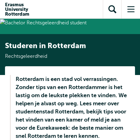
en naar
Erasmus
en naar de
Direct naar
University
de
Toon
Op
zoekfunctie
subnavigatie
Rotterdam
inhoud
zoekveld
me
gaan
gaan
Studeren in Rotterdam
Rechtsgeleerdheid
Rotterdam is een stad vol verrassingen.
Zonder tips van een Rotterdammer is het
lastig om de leukste plekken te vinden. We
helpen je alvast op weg. Lees meer over
studentenstad Rotterdam, bekijk tips voor
het vinden van een kamer of meld je aan
voor de Eurekaweek: de beste manier om
snel Rotterdam te leren kennen.