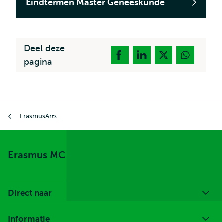
Eindtermen Master Geneeskunde
Deel deze
pagina
Kruimelpad
ErasmusArts
Erasmus MC
Direct naar
Informatie