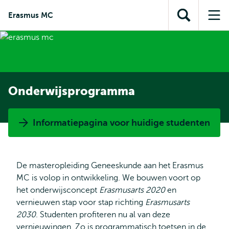
en naar
en naar de
Direct naar
Erasmus MC
de
Toon
Op
zoekfunctie
subnavigatie
inhoud
zoekveld
me
gaan
gaan
Onderwijsprogramma
Informatiepagina voor huidige studenten
De masteropleiding Geneeskunde aan het Erasmus
MC is volop in ontwikkeling. We bouwen voort op
het onderwijsconcept
Erasmusarts 2020
en
vernieuwen stap voor stap richting
Erasmusarts
2030
. Studenten profiteren nu al van deze
vernieuwingen. Zo is programmatisch toetsen in de